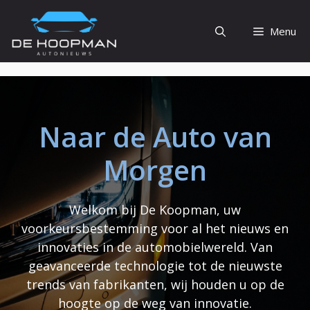
Ga
naar
Menu
de
inhoud
Naar de Auto van
Morgen
Welkom bij De Koopman, uw
voorkeursbestemming voor al het nieuws en
innovaties in de automobielwereld. Van
geavanceerde technologie tot de nieuwste
trends van fabrikanten, wij houden u op de
hoogte op de weg van innovatie.