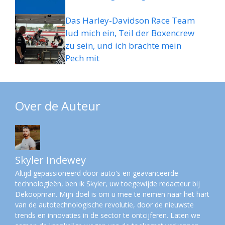
Das Harley-Davidson Race Team
lud mich ein, Teil der Boxencrew
zu sein, und ich brachte mein
Pech mit
Over de Auteur
Skyler Indewey
Altijd gepassioneerd door auto's en geavanceerde
technologieën, ben ik Skyler, uw toegewijde redacteur bij
Dekoopman. Mijn doel is om u mee te nemen naar het hart
van de autotechnologische revolutie, door de nieuwste
trends en innovaties in de sector te ontcijferen. Laten we