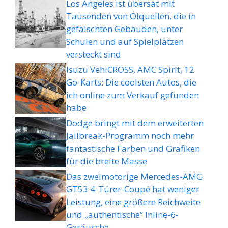
Los Angeles ist übersät mit
Tausenden von Ölquellen, die in
gefälschten Gebäuden, unter
Schulen und auf Spielplätzen
versteckt sind
Isuzu VehiCROSS, AMC Spirit, 12
Go-Karts: Die coolsten Autos, die
ich online zum Verkauf gefunden
habe
Dodge bringt mit dem erweiterten
Jailbreak-Programm noch mehr
fantastische Farben und Grafiken
für die breite Masse
Das zweimotorige Mercedes-AMG
GT53 4-Türer-Coupé hat weniger
Leistung, eine größere Reichweite
und „authentische“ Inline-6-
Geräusche