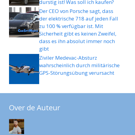
durstig ist! Was soll ich kaufen?
Der CEO von Porsche sagt, dass
der elektrische 718 auf jeden Fall
zu 100 % verfügbar ist. Mit
Sicherheit gibt es keinen Zweifel,
dass es ihn absolut immer noch
gibt
Ziviler Medevac-Absturz
wahrscheinlich durch militärische
GPS-Störungsübung verursacht
Over de Auteur