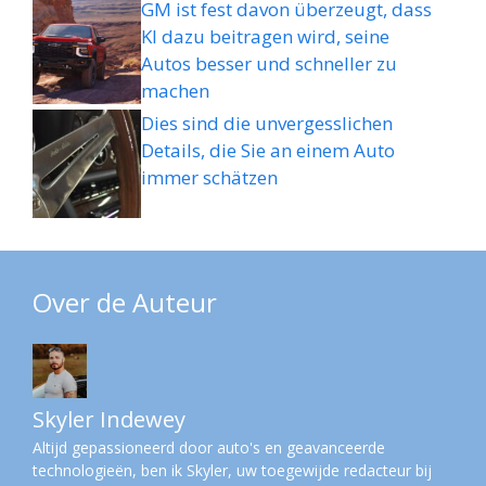
GM ist fest davon überzeugt, dass
KI dazu beitragen wird, seine
Autos besser und schneller zu
machen
Dies sind die unvergesslichen
Details, die Sie an einem Auto
immer schätzen
Over de Auteur
Skyler Indewey
Altijd gepassioneerd door auto's en geavanceerde
technologieën, ben ik Skyler, uw toegewijde redacteur bij