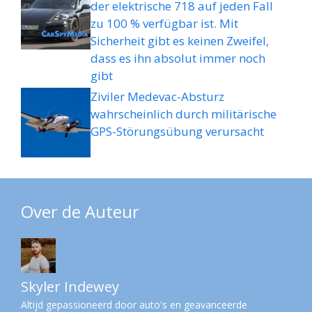
der elektrische 718 auf jeden Fall
zu 100 % verfügbar ist. Mit
Sicherheit gibt es keinen Zweifel,
dass es ihn absolut immer noch
gibt
Ziviler Medevac-Absturz
wahrscheinlich durch militärische
GPS-Störungsübung verursacht
Over de Auteur
Skyler Indewey
Altijd gepassioneerd door auto's en geavanceerde