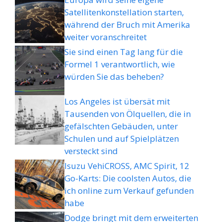
Satellitenkonstellation starten,
während der Bruch mit Amerika
weiter voranschreitet
Sie sind einen Tag lang für die
Formel 1 verantwortlich, wie
würden Sie das beheben?
Los Angeles ist übersät mit
Tausenden von Ölquellen, die in
gefälschten Gebäuden, unter
Schulen und auf Spielplätzen
versteckt sind
Isuzu VehiCROSS, AMC Spirit, 12
Go-Karts: Die coolsten Autos, die
ich online zum Verkauf gefunden
habe
Dodge bringt mit dem erweiterten