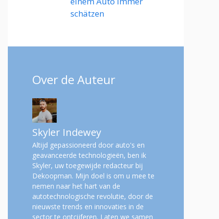
einem Auto immer
schätzen
Over de Auteur
Skyler Indewey
Altijd gepassioneerd door auto's en
geavanceerde technologieën, ben ik
Skyler, uw toegewijde redacteur bij
Dekoopman. Mijn doel is om u mee te
nemen naar het hart van de
autotechnologische revolutie, door de
nieuwste trends en innovaties in de
sector te ontcijferen. Laten we samen