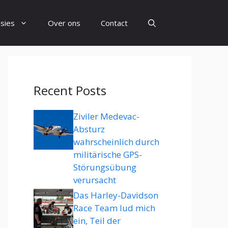
sies
Over ons
Contact
Recent Posts
Ziviler Medevac-
Absturz
wahrscheinlich durch
militärische GPS-
Störungsübung
verursacht
Das Harley-Davidson
Race Team lud mich
ein, Teil der