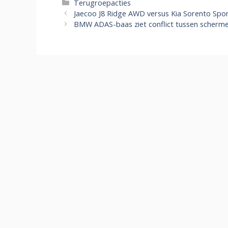
Categorieën
Terugroepacties
Jaecoo J8 Ridge AWD versus Kia Sorento Spo
BMW ADAS-baas ziet conflict tussen schermen