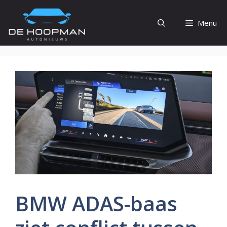
Ga
naar
Menu
de
inhoud
BMW ADAS-baas