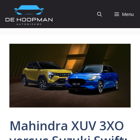
Ga
naar
Menu
de
inhoud
Mahindra XUV 3XO