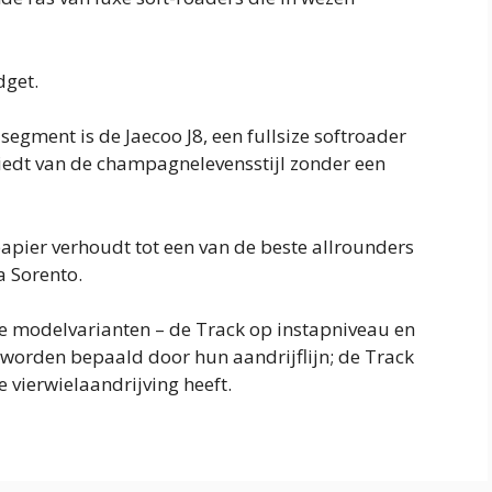
dget.
segment is de Jaecoo J8, een fullsize softroader
 biedt van de champagnelevensstijl zonder een
papier verhoudt tot een van de beste allrounders
a Sorento.
wee modelvarianten – de Track op instapniveau en
 worden bepaald door hun aandrijflijn; de Track
e vierwielaandrijving heeft.