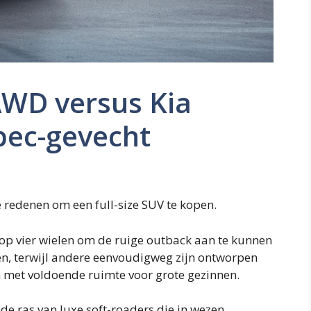
AWD versus Kia
pec-gevecht
 redenen om een ​​full-size SUV te kopen.
p vier wielen om de ruige outback aan te kunnen
ken, terwijl andere eenvoudigweg zijn ontworpen
n met voldoende ruimte voor grote gezinnen.
de ras van luxe soft-roaders die in wezen