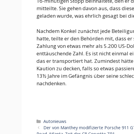
16-minütigen Stopp beinhaltete, den er 
mitteilte. Sie gehen davon aus, dass dies
geladen wurde, was ehrlich gesagt bei die
Nachdem Konkel zunächst jede Beteilig
hatte, teilte er den Behörden mit, dass er
Zahlung von etwas mehr als 5.200 US-Doll
enttäuschende Zahl. Es ist nicht einmal 
das er transportiert hat. Zumindest hät
Kaution zu decken, falls so etwas passier
13½ Jahre im Gefängnis über seine schl
nachdenken.
Categorieën
Autonieuws
Der von Manthey modifizierte Porsche 911 GT
Road-Atlanta-Zeit der C8 Corvette ZR1