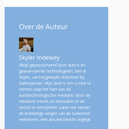
Over de Auteur
Skyler Indewey
Altijd gepassioneerd door auto's en
geavanceerde technologieën, ben ik
Skyler, uw toegewijde redacteur bij
Dekoopman. Mijn doel is om u mee te
nemen naar het hart van de
autotechnologische revolutie, door de
nieuwste trends en innovaties in de
sector te ontcijferen. Laten we samen
de kronkelige wegen van de toekomst
verkennen, één actueel bericht tegelijk.