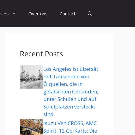
sies
Over ons
Contact
Recent Posts
Los Angeles ist übersät
mit Tausenden von
Ölquellen, die in
gefälschten Gebäuden,
unter Schulen und auf
Spielplätzen versteckt
sind
Isuzu VehiCROSS, AMC
Spirit, 12 Go-Karts: Die