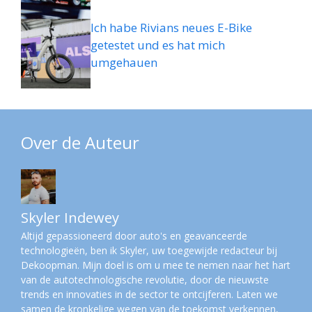
Ich habe Rivians neues E-Bike
getestet und es hat mich
umgehauen
Over de Auteur
Skyler Indewey
Altijd gepassioneerd door auto's en geavanceerde
technologieën, ben ik Skyler, uw toegewijde redacteur bij
Dekoopman. Mijn doel is om u mee te nemen naar het hart
van de autotechnologische revolutie, door de nieuwste
trends en innovaties in de sector te ontcijferen. Laten we
samen de kronkelige wegen van de toekomst verkennen,