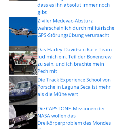
dass es ihn absolut immer noch
gibt
Ziviler Medevac-Absturz
wahrscheinlich durch militärische
GPS-Störungsübung verursacht
Das Harley-Davidson Race Team
lud mich ein, Teil der Boxencrew
zu sein, und ich brachte mein
Pech mit
Die Track Experience School von
Porsche in Laguna Seca ist mehr
als die Mühe wert
Die CAPSTONE-Missionen der
NASA wollen das
Dreikörperproblem des Mondes