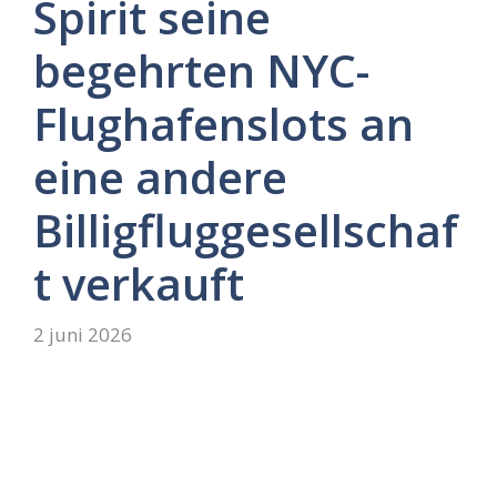
Spirit seine
begehrten NYC-
Flughafenslots an
eine andere
Billigfluggesellschaf
t verkauft
2 juni 2026