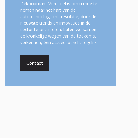
Dekoopman. Mijn doel is om u mee te
nemen naar het hart van de
autotechnologische revolutie, door de
nieuwste trends en innovaties in de
sector te ontcijferen. Laten we samen
de kronkelige wegen van de toekomst
verkennen, één actueel bericht tegelijk.
Contact