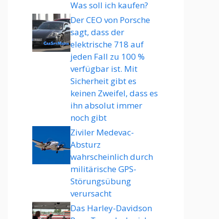
Was soll ich kaufen?
Der CEO von Porsche
sagt, dass der
elektrische 718 auf
jeden Fall zu 100 %
verfügbar ist. Mit
Sicherheit gibt es
keinen Zweifel, dass es
ihn absolut immer
noch gibt
Ziviler Medevac-
Absturz
wahrscheinlich durch
militärische GPS-
Störungsübung
verursacht
Das Harley-Davidson