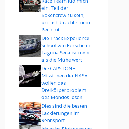
Race Team lud mich
ein, Teil der
Boxencrew zu sein,
und ich brachte mein
Pech mit
Die Track Experience
School von Porsche in
Laguna Seca ist mehr
als die Mühe wert
Die CAPSTONE-
Missionen der NASA
wollen das
Dreikörperproblem
des Mondes lösen
Dies sind die besten
Lackierungen im
Rennsport
Ich habe Rivians neues