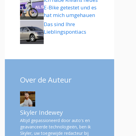
E-Bike getestet und es
hat mich umgehauen
Das sind Ihre
Lieblingspontiacs
Over de Auteur
Skyler Indewey
Altijd gepassioneerd door auto's en
geavanceerde technologieën, ben ik
Skyler, uw toegewijde redacteur bij