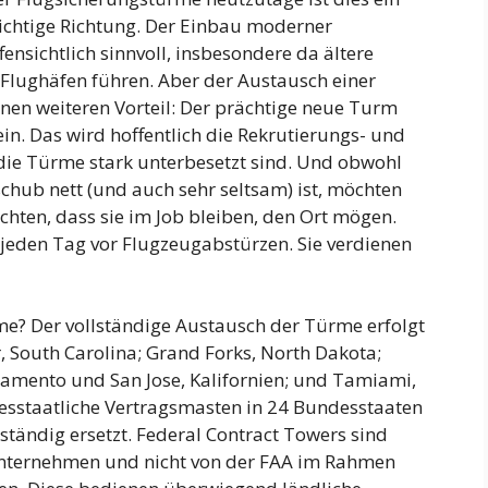
 richtige Richtung. Der Einbau moderner
ensichtlich sinnvoll, insbesondere da ältere
Flughäfen führen. Aber der Austausch einer
en weiteren Vorteil: Der prächtige neue Turm
ein. Das wird hoffentlich die Rekrutierungs- und
ie Türme stark unterbesetzt sind. Und obwohl
schub nett (und auch sehr seltsam) ist, möchten
öchten, dass sie im Job bleiben, den Ort mögen.
eden Tag vor Flugzeugabstürzen. Sie verdienen
? Der vollständige Austausch der Türme erfolgt
, South Carolina; Grand Forks, North Dakota;
ramento und San Jose, Kalifornien; und Tamiami,
esstaatliche Vertragsmasten in 24 Bundesstaaten
ständig ersetzt. Federal Contract Towers sind
Unternehmen und nicht von der FAA im Rahmen