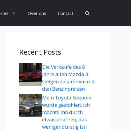
sies
Over ons
Contact
Recent Posts
Die Verkäufe des 8
Jahre alten Mazda 3
steigen zusammen mit
den Benzinpreisen
Mein Toyota Sequoia
wurde gestohlen, ich
möchte ihn durch
etwas ersetzen, das
weniger durstig ist!