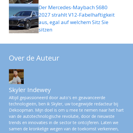
Der Mercedes-Maybach S680
2027 strahlt V12-Fabelhaftigkeit
aus, egal auf welchem ​​Sitz Sie
sitzen
Over de Auteur
Skyler Indewey
Altijd gepassioneerd door auto's en geavanceerde
technologieën, ben ik Skyler, uw toegewijde redacteur bij
Dekoopman. Mijn doel is om u mee te nemen naar het hart
van de autotechnologische revolutie, door de nieuwste
trends en innovaties in de sector te ontcijferen. Laten we
samen de kronkelige wegen van de toekomst verkennen,