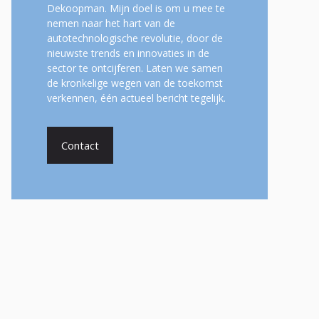
Dekoopman. Mijn doel is om u mee te
nemen naar het hart van de
autotechnologische revolutie, door de
nieuwste trends en innovaties in de
sector te ontcijferen. Laten we samen
de kronkelige wegen van de toekomst
verkennen, één actueel bericht tegelijk.
Contact