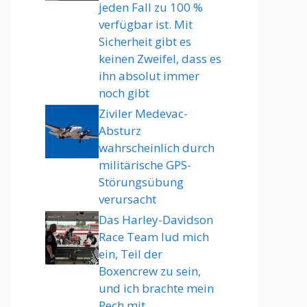
jeden Fall zu 100 %
verfügbar ist. Mit
Sicherheit gibt es
keinen Zweifel, dass es
ihn absolut immer
noch gibt
Ziviler Medevac-
Absturz
wahrscheinlich durch
militärische GPS-
Störungsübung
verursacht
Das Harley-Davidson
Race Team lud mich
ein, Teil der
Boxencrew zu sein,
und ich brachte mein
Pech mit