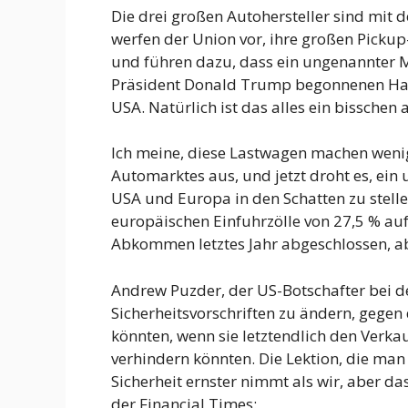
Die drei großen Autohersteller sind mit d
werfen der Union vor, ihre großen Picku
und führen dazu, dass ein ungenannter M
Präsident Donald Trump begonnenen Hande
USA. Natürlich ist das alles ein bisschen 
Ich meine, diese Lastwagen machen weni
Automarktes aus, und jetzt droht es, e
USA und Europa in den Schatten zu stell
europäischen Einfuhrzölle von 27,5 % auf
Abkommen letztes Jahr abgeschlossen, abe
Andrew Puzder, der US-Botschafter bei de
Sicherheitsvorschriften zu ändern, geg
könnten, wenn sie letztendlich den Verka
verhindern könnten. Die Lektion, die man h
Sicherheit ernster nimmt als wir, aber da
der Financial Times: