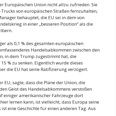
er Europäischen Union nicht allzu zufrieden. Sie
p-Trucks von europäischen Straßen fernzuhalten,
anager behauptet, die EU sei in dem von
lskrieg in einer „besseren Position“ als die
albern.
ger als 0,1 % des gesamten europäischen
in umfassenderes Handelsabkommen zwischen den
en, in dem Trump zugestimmt hat, die
 15 % zu senken. Eigentlich wurde dieses
r die EU hat seine Ratifizierung verzögert.
r EU, sagte, dass die Pläne der Union, die
en den Geist des Handelsabkommens verstoßen
uf einiger amerikanischer Fahrzeuge dort
ier lernen kann, ist vielleicht, dass Europa seine
s ist eine Geschichte für einen anderen Tag. Aus