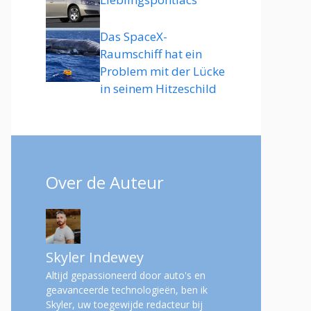
Das SpaceX-
Raumschiff hat ein
Problem mit der Lücke
in seinem Hitzeschild
Over de Auteur
Skyler Indewey
Altijd gepassioneerd door auto's en
geavanceerde technologieën, ben ik
Skyler, uw toegewijde redacteur bij