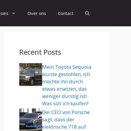
sies
Over ons
Contact
Recent Posts
Mein Toyota Sequoia
wurde gestohlen, ich
möchte ihn durch
etwas ersetzen, das
weniger durstig ist!
Was soll ich kaufen?
Der CEO von Porsche
sagt, dass der
elektrische 718 auf