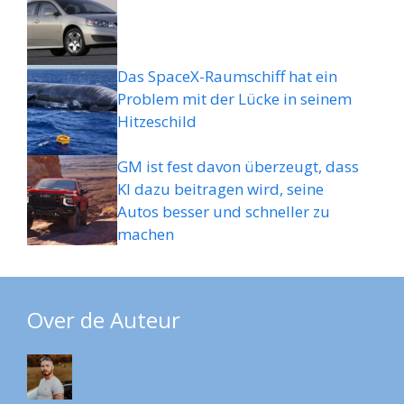
Das SpaceX-Raumschiff hat ein
Problem mit der Lücke in seinem
Hitzeschild
GM ist fest davon überzeugt, dass
KI dazu beitragen wird, seine
Autos besser und schneller zu
machen
Over de Auteur