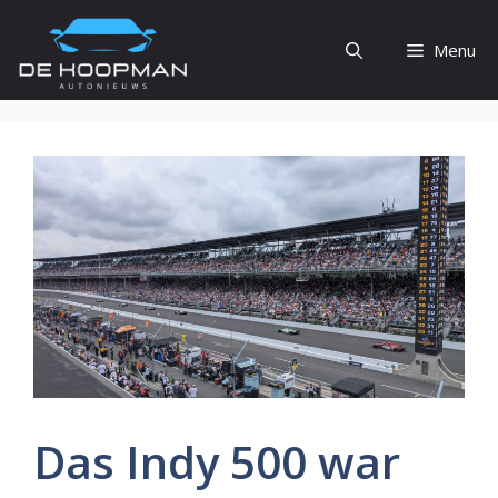
Ga
naar
Menu
de
inhoud
Das Indy 500 war