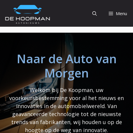
Ga
naar
Menu
de
inhoud
Naar de Auto van
Morgen
Welkom bij De Koopman, uw
voorkeursbestemming voor al het nieuws en
innovaties in de automobielwereld. Van
geavanceerde technologie tot de nieuwste
trends van fabrikanten, wij houden u op de
hoogte op de weg van innovatie.