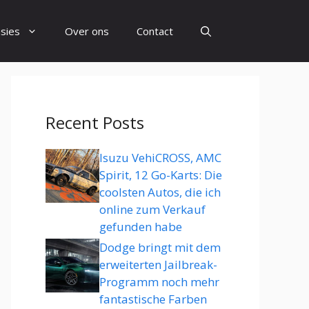
sies
Over ons
Contact
Recent Posts
Isuzu VehiCROSS, AMC
Spirit, 12 Go-Karts: Die
coolsten Autos, die ich
online zum Verkauf
gefunden habe
Dodge bringt mit dem
erweiterten Jailbreak-
Programm noch mehr
fantastische Farben