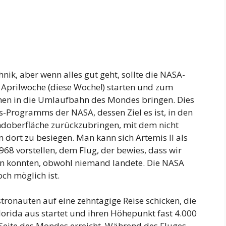
hnik, aber wenn alles gut geht, sollte die NASA-
n Aprilwoche (diese Woche!) starten und zum
chen in die Umlaufbahn des Mondes bringen. Dies
is-Programms der NASA, dessen Ziel es ist, in den
ndoberfläche zurückzubringen, mit dem nicht
 dort zu besiegen. Man kann sich Artemis II als
1968 vorstellen, dem Flug, der bewies, dass wir
 konnten, obwohl niemand landete. Die NASA
ch möglich ist.
stronauten auf eine zehntägige Reise schicken, die
orida aus startet und ihren Höhepunkt fast 4.000
Seite des Mondes erreicht. Während des Fluges