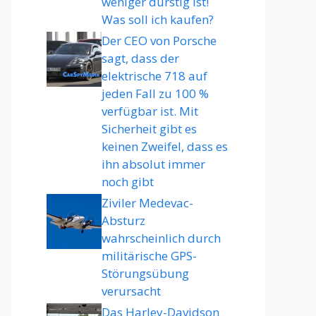
weniger durstig ist!
Was soll ich kaufen?
Der CEO von Porsche
sagt, dass der
elektrische 718 auf
jeden Fall zu 100 %
verfügbar ist. Mit
Sicherheit gibt es
keinen Zweifel, dass es
ihn absolut immer
noch gibt
Ziviler Medevac-
Absturz
wahrscheinlich durch
militärische GPS-
Störungsübung
verursacht
Das Harley-Davidson