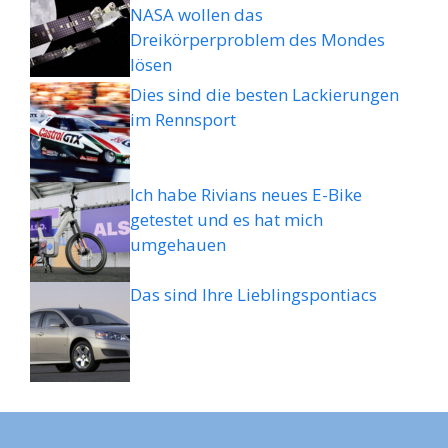
NASA wollen das
Dreikörperproblem des Mondes
lösen
Dies sind die besten Lackierungen
im Rennsport
Ich habe Rivians neues E-Bike
getestet und es hat mich
umgehauen
Das sind Ihre Lieblingspontiacs