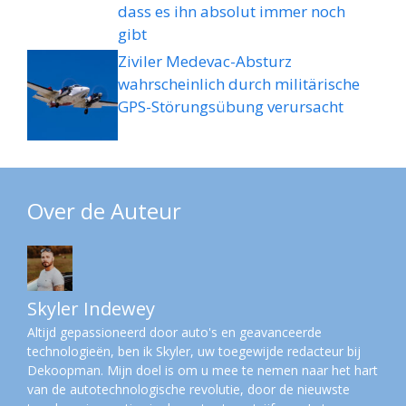
dass es ihn absolut immer noch
gibt
Ziviler Medevac-Absturz
wahrscheinlich durch militärische
GPS-Störungsübung verursacht
Over de Auteur
Skyler Indewey
Altijd gepassioneerd door auto's en geavanceerde
technologieën, ben ik Skyler, uw toegewijde redacteur bij
Dekoopman. Mijn doel is om u mee te nemen naar het hart
van de autotechnologische revolutie, door de nieuwste