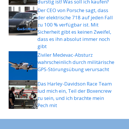
durstig ist! Was soll ich kaufen?
Der CEO von Porsche sagt, dass
der elektrische 718 auf jeden Fall
zu 100 % verfügbar ist. Mit
Sicherheit gibt es keinen Zweifel,
dass es ihn absolut immer noch
gibt
Ziviler Medevac-Absturz
wahrscheinlich durch militärische
GPS-Störungsübung verursacht
Das Harley-Davidson Race Team
lud mich ein, Teil der Boxencrew
zu sein, und ich brachte mein
Pech mit