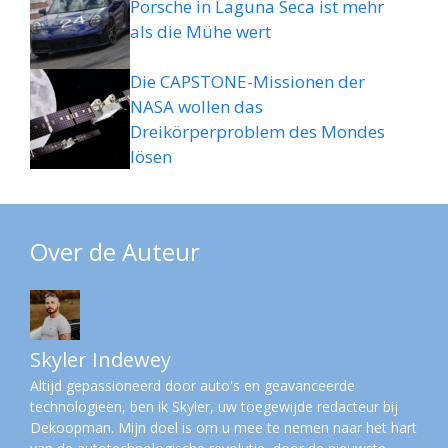
Porsche in Laguna Seca ist mehr
als die Mühe wert
Die CAPSTONE-Missionen der
NASA wollen das
Dreikörperproblem des Mondes
lösen
Over de Auteur
Skyler Indewey
Altijd gepassioneerd door auto's en geavanceerde
technologieën, ben ik Skyler, uw toegewijde redacteur bij
Dekoopman. Mijn doel is om u mee te nemen naar het hart