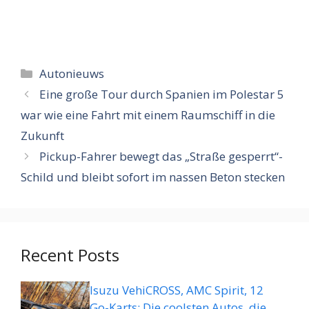
Categorieën
Autonieuws
Eine große Tour durch Spanien im Polestar 5
war wie eine Fahrt mit einem Raumschiff in die
Zukunft
Pickup-Fahrer bewegt das „Straße gesperrt“-
Schild und bleibt sofort im nassen Beton stecken
Recent Posts
Isuzu VehiCROSS, AMC Spirit, 12
Go-Karts: Die coolsten Autos, die