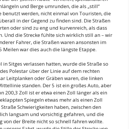
hlängeln und Berge umrunden, die als „still“
e benutzt werden, nicht einmal von Touristen, die
 überall in der Gegend zu finden sind. Die Straßen
rten oder sind zu eng und kurvenreich, als dass
Und die Strecke fühlte sich wirklich still an – wir
anderer Fahrer, die Straßen waren ansonsten im
5 Meilen war dies auch die längste Etappe.
in Sitges verlassen hatten, wurde die Straße so
r des Polestar über der Linie auf dem rechten
bar Leitplanken oder Gräben waren, die linken
ttellinie standen. Der 5 ist ein großes Auto, aber
 200,3 Zoll ist er etwa einen Zoll länger als ein
eklappten Spiegeln etwas mehr als einen Zoll
r Straße Schwierigkeiten haben, zwischen den
mlich langsam und vorsichtig gefahren, und die
 von der Breite nicht so schnell fahren wollte.
unserer Fahrt, wurde die Stille der Strecke von