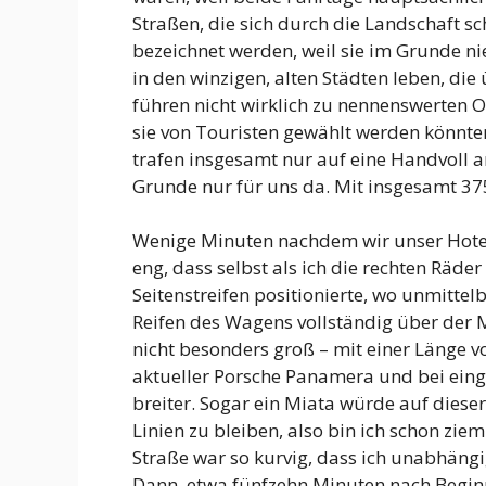
Straßen, die sich durch die Landschaft sc
bezeichnet werden, weil sie im Grunde ni
in den winzigen, alten Städten leben, die
führen nicht wirklich zu nennenswerten O
sie von Touristen gewählt werden könnten. 
trafen insgesamt nur auf eine Handvoll 
Grunde nur für uns da. Mit insgesamt 37
Wenige Minuten nachdem wir unser Hotel 
eng, dass selbst als ich die rechten Räde
Seitenstreifen positionierte, wo unmittel
Reifen des Wagens vollständig über der Mi
nicht besonders groß – mit einer Länge von
aktueller Porsche Panamera und bei eing
breiter. Sogar ein Miata würde auf diese
Linien zu bleiben, also bin ich schon zie
Straße war so kurvig, dass ich unabhängig
Dann, etwa fünfzehn Minuten nach Beginn 