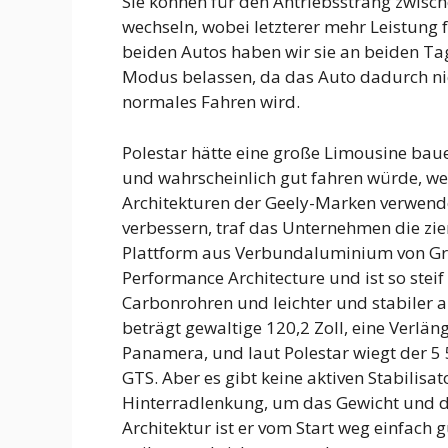
Sie können für den Antriebsstrang zwi
wechseln, wobei letzterer mehr Leistung 
beiden Autos haben wir sie an beiden Ta
Modus belassen, da das Auto dadurch nic
normales Fahren wird.
Polestar hätte eine große Limousine baue
und wahrscheinlich gut fahren würde, we
Architekturen der Geely-Marken verwend
verbessern, traf das Unternehmen die ziem
Plattform aus Verbundaluminium von Gru
Performance Architecture und ist so stei
Carbonrohren und leichter und stabiler a
beträgt gewaltige 120,2 Zoll, eine Verlä
Panamera, und laut Polestar wiegt der 5 
GTS. Aber es gibt keine aktiven Stabilis
Hinterradlenkung, um das Gewicht und di
Architektur ist er vom Start weg einfach g