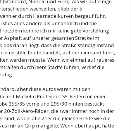
it (Standard, Nimble und Firm). Als wir auf einige
terschieden wechselten, blieb der 5
 wenn er durch Haarnadelkurven bergauf fuhr.
 ist es alles andere als unhandlich und die
Trotzdem konnte ich mir keine gute Vorstellung
er Asphalt auf unserer gesamten Strecke im
ob das daran liegt, dass die Straße ständig instand
m eine stille Route handelt, auf der niemand fährt,
alten werden musste. Wenn wir einmal auf raueres
straßen durch leere Städte fuhren, verlief die
ruhig.
ndard, aber diese Autos waren mit den
ie mit Michelin Pilot Sport S5-Reifen mit einer
röße 255/35 vorne und 295/30 hinten bestückt
r 20-Zoll-Aero-Räder, die zwar immer noch in der
r sind, wobei alle 21er die gleiche Breite wie die
ss es mir an Grip mangelte; Wenn überhaupt, hätte