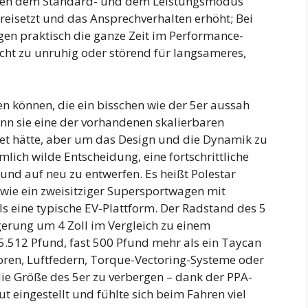
schen dem Standard- und dem Leistungsmodus
freisetzt und das Ansprechverhalten erhöht; Bei
gen praktisch die ganze Zeit im Performance-
ht zu unruhig oder störend für langsameres,
n können, die ein bisschen wie der 5er aussah
nn sie eine der vorhandenen skalierbaren
et hätte, aber um das Design und die Dynamik zu
lich wilde Entscheidung, eine fortschrittliche
nd auf neu zu entwerfen. Es heißt Polestar
f wie ein zweisitziger Supersportwagen mit
ls eine typische EV-Plattform. Der Radstand des 5
ngerung um 4 Zoll im Vergleich zu einem
5.512 Pfund, fast 500 Pfund mehr als ein Taycan
atoren, Luftfedern, Torque-Vectoring-Systeme oder
e Größe des 5er zu verbergen – dank der PPA-
ut eingestellt und fühlte sich beim Fahren viel