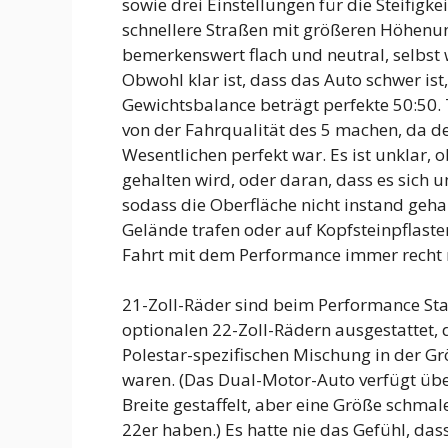
sowie drei Einstellungen für die Steifigke
schnellere Straßen mit größeren Höhenun
bemerkenswert flach und neutral, selbst
Obwohl klar ist, dass das Auto schwer ist,
Gewichtsbalance beträgt perfekte 50:50. 
von der Fahrqualität des 5 machen, da d
Wesentlichen perfekt war. Es ist unklar, 
gehalten wird, oder daran, dass es sich u
sodass die Oberfläche nicht instand geh
Gelände trafen oder auf Kopfsteinpflaster
Fahrt mit dem Performance immer recht 
21-Zoll-Räder sind beim Performance Sta
optionalen 22-Zoll-Rädern ausgestattet, d
Polestar-spezifischen Mischung in der G
waren. (Das Dual-Motor-Auto verfügt übe
Breite gestaffelt, aber eine Größe schmale
22er haben.) Es hatte nie das Gefühl, da