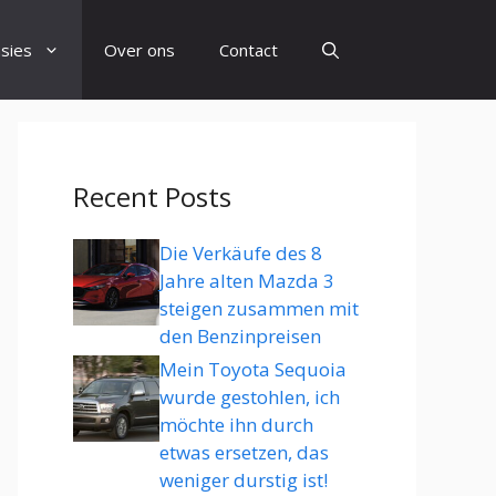
sies
Over ons
Contact
Recent Posts
Die Verkäufe des 8
Jahre alten Mazda 3
steigen zusammen mit
den Benzinpreisen
Mein Toyota Sequoia
wurde gestohlen, ich
möchte ihn durch
etwas ersetzen, das
weniger durstig ist!