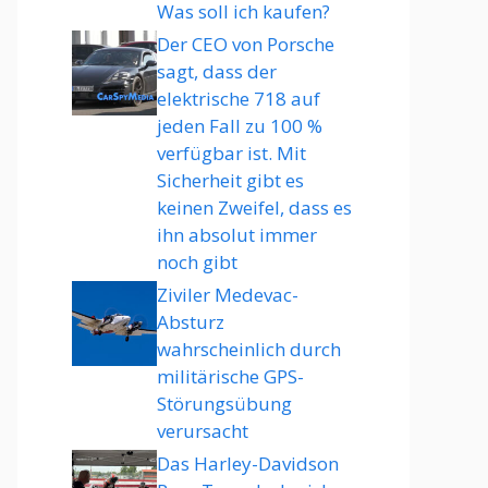
Was soll ich kaufen?
Der CEO von Porsche
sagt, dass der
elektrische 718 auf
jeden Fall zu 100 %
verfügbar ist. Mit
Sicherheit gibt es
keinen Zweifel, dass es
ihn absolut immer
noch gibt
Ziviler Medevac-
Absturz
wahrscheinlich durch
militärische GPS-
Störungsübung
verursacht
Das Harley-Davidson