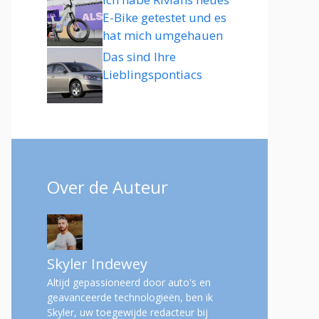
E-Bike getestet und es
hat mich umgehauen
Das sind Ihre
Lieblingspontiacs
Over de Auteur
Skyler Indewey
Altijd gepassioneerd door auto's en
geavanceerde technologieën, ben ik
Skyler, uw toegewijde redacteur bij