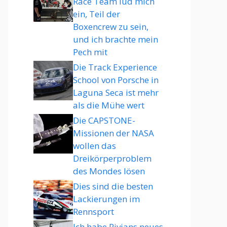
Race Team lud mich
ein, Teil der
Boxencrew zu sein,
und ich brachte mein
Pech mit
Die Track Experience
School von Porsche in
Laguna Seca ist mehr
als die Mühe wert
Die CAPSTONE-
Missionen der NASA
wollen das
Dreikörperproblem
des Mondes lösen
Dies sind die besten
Lackierungen im
Rennsport
Ich habe Rivians neues