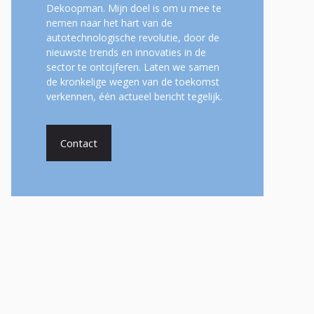
Dekoopman. Mijn doel is om u mee te
nemen naar het hart van de
autotechnologische revolutie, door de
nieuwste trends en innovaties in de
sector te ontcijferen. Laten we samen
de kronkelige wegen van de toekomst
verkennen, één actueel bericht tegelijk.
Contact