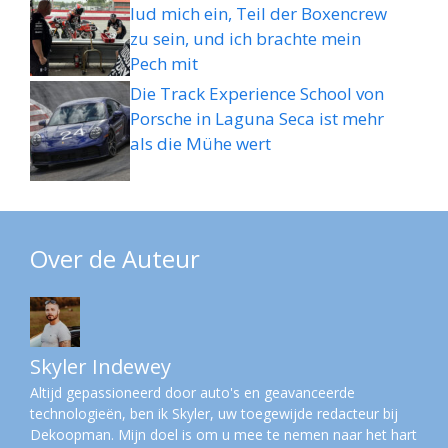
lud mich ein, Teil der Boxencrew
zu sein, und ich brachte mein
Pech mit
Die Track Experience School von
Porsche in Laguna Seca ist mehr
als die Mühe wert
Over de Auteur
Skyler Indewey
Altijd gepassioneerd door auto's en geavanceerde
technologieën, ben ik Skyler, uw toegewijde redacteur bij
Dekoopman. Mijn doel is om u mee te nemen naar het hart