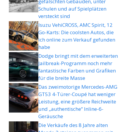
gefälschten Gebäuden, unter
Schulen und auf Spielplätzen
versteckt sind
Isuzu VehiCROSS, AMC Spirit, 12
Go-Karts: Die coolsten Autos, die
ich online zum Verkauf gefunden
habe
Dodge bringt mit dem erweiterten
Jailbreak-Programm noch mehr
fantastische Farben und Grafiken
für die breite Masse
Das zweimotorige Mercedes-AMG
GT53 4-Türer-Coupé hat weniger
Leistung, eine größere Reichweite
und „authentische“ Inline-6-
Geräusche
Die Verkäufe des 8 Jahre alten