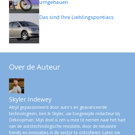
umgehauen
Das sind Ihre Lieblingspontiacs
Over de Auteur
Skyler Indewey
Altijd gepassioneerd door auto's en geavanceerde
technologieën, ben ik Skyler, uw toegewijde redacteur bij
Dekoopman. Mijn doel is om u mee te nemen naar het hart
van de autotechnologische revolutie, door de nieuwste
trends en innovaties in de sector te ontcijferen. Laten we