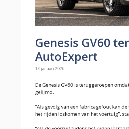
Genesis GV60 te
AutoExpert
13 januari 2026
De Genesis GV60 is teruggeroepen omdat d
gelijmd.
“Als gevolg van een fabricagefout kan de
het rijden loskomen van het voertuig”, sta
“Als de voorruit tijdens het rijden losraa