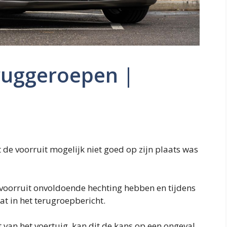
ruggeroepen |
e voorruit mogelijk niet goed op zijn plaats was
 voorruit onvoldoende hechting hebben en tijdens
at in het terugroepbericht.
kt van het voertuig, kan dit de kans op een ongeval