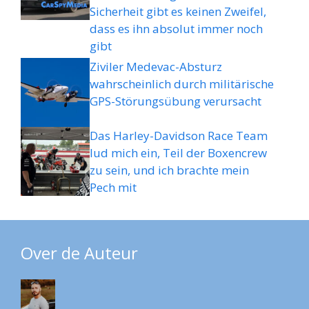
Sicherheit gibt es keinen Zweifel,
dass es ihn absolut immer noch
gibt
Ziviler Medevac-Absturz
wahrscheinlich durch militärische
GPS-Störungsübung verursacht
Das Harley-Davidson Race Team
lud mich ein, Teil der Boxencrew
zu sein, und ich brachte mein
Pech mit
Over de Auteur