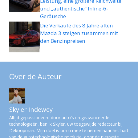
Leistung, eine größere Reichweite
und „authentische“ Inline-6-
Geräusche
Die Verkäufe des 8 Jahre alten
Mazda 3 steigen zusammen mit
den Benzinpreisen
Over de Auteur
Skyler Indewey
Altijd gepassioneerd door auto's en geavanceerde
technologieën, ben ik Skyler, uw toegewijde redacteur bij
Dekoopman. Mijn doel is om u mee te nemen naar het hart
van de autotechnologische revolutie, door de nieuwste