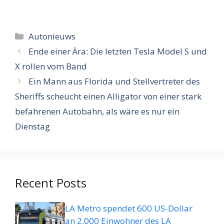
Categorieën
Autonieuws
Ende einer Ära: Die letzten Tesla Model S und
X rollen vom Band
Ein Mann aus Florida und Stellvertreter des
Sheriffs scheucht einen Alligator von einer stark
befahrenen Autobahn, als wäre es nur ein
Dienstag
Recent Posts
LA Metro spendet 600 US-Dollar
an 2.000 Einwohner des LA