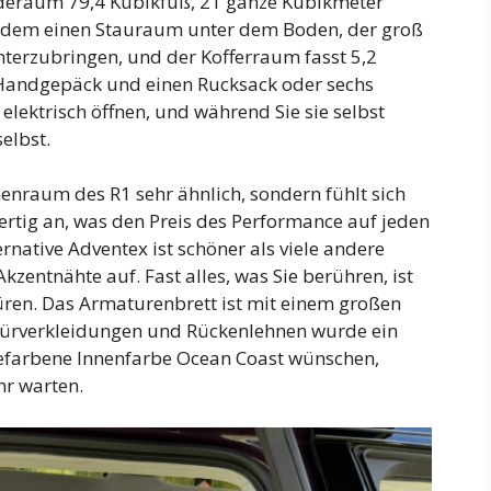
aderaum 79,4 Kubikfuß, 21 ganze Kubikmeter
erdem einen Stauraum unter dem Boden, der groß
terzubringen, und der Kofferraum fasst 5,2
 Handgepäck und einen Rucksack oder sechs
elektrisch öffnen, und während Sie sie selbst
selbst.
nenraum des R1 sehr ähnlich, sondern fühlt sich
rtig an, was den Preis des Performance auf jeden
ternative Adventex ist schöner als viele andere
kzentnähte auf. Fast alles, was Sie berühren, ist
Türen. Das Armaturenbrett ist mit einem großen
n Türverkleidungen und Rückenlehnen wurde ein
emefarbene Innenfarbe Ocean Coast wünschen,
hr warten.