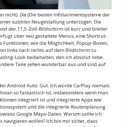
nn nicht).
Die
(Die besten Infotainmentsysteme der
einer subtilen Neugestaltung unterzogen. Die
d der 11,5-Zoll-Bildschirm ist kurz und breiter
erfügt über neu gestaltete Menüs, eine Shortcut-
ue Funktionen, wie die Möglichkeit, Popup-Boxen,
von links nach rechts auf dem Bildschirm zu
ading-Look beibehalten, den ich absolut liebe.
 andere Teile sehen wunderbar aus und sind auf
der Android Auto. Gut. Ich würde CarPlay niemals
ivian so fantastisch ist, insbesondere wenn man
ktionen integriert ist und integrierte Apps wie
tionssystem und die integrierte Routenplanung
sowieso Google Maps-Daten. Warum sollte ich
 navigieren wollen? Ich bin mir sicher, dass