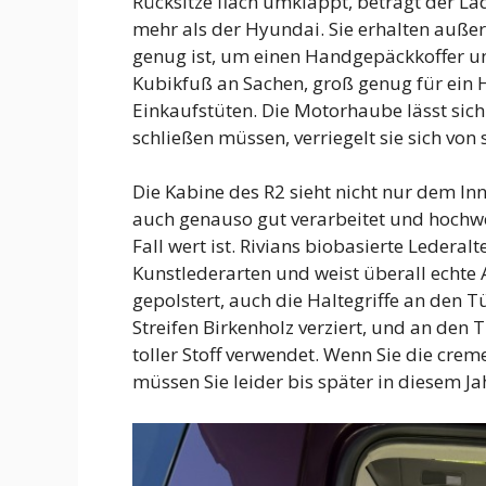
Rücksitze flach umklappt, beträgt der L
mehr als der Hyundai. Sie erhalten auß
genug ist, um einen Handgepäckkoffer un
Kubikfuß an Sachen, groß genug für ein
Einkaufstüten. Die Motorhaube lässt sich 
schließen müssen, verriegelt sie sich von 
Die Kabine des R2 sieht nicht nur dem In
auch genauso gut verarbeitet und hochwe
Fall wert ist. Rivians biobasierte Lederal
Kunstlederarten und weist überall echte A
gepolstert, auch die Haltegriffe an den 
Streifen Birkenholz verziert, und an de
toller Stoff verwendet. Wenn Sie die cr
müssen Sie leider bis später in diesem Ja