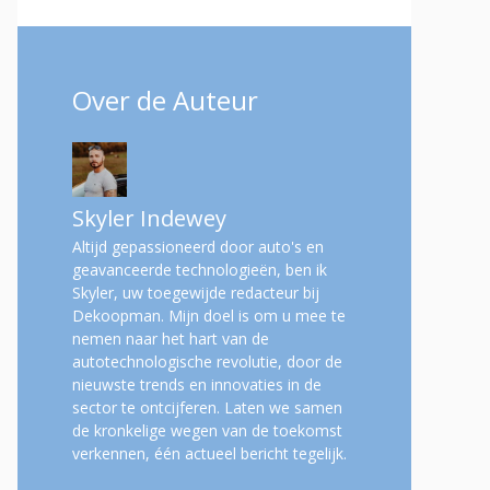
Over de Auteur
Skyler Indewey
Altijd gepassioneerd door auto's en
geavanceerde technologieën, ben ik
Skyler, uw toegewijde redacteur bij
Dekoopman. Mijn doel is om u mee te
nemen naar het hart van de
autotechnologische revolutie, door de
nieuwste trends en innovaties in de
sector te ontcijferen. Laten we samen
de kronkelige wegen van de toekomst
verkennen, één actueel bericht tegelijk.