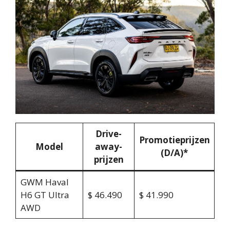
Drive-
Promotieprijzen
Model
away-
(D/A)*
prijzen
GWM Haval
H6 GT Ultra
$ 46.490
$ 41.990
AWD