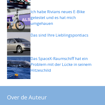
Ich habe Rivians neues E-Bike
getestet und es hat mich
umgehauen
Das sind Ihre Lieblingspontiacs
Das SpaceX-Raumschiff hat ein
Problem mit der Lücke in seinem
Hitzeschild
Over de Auteur