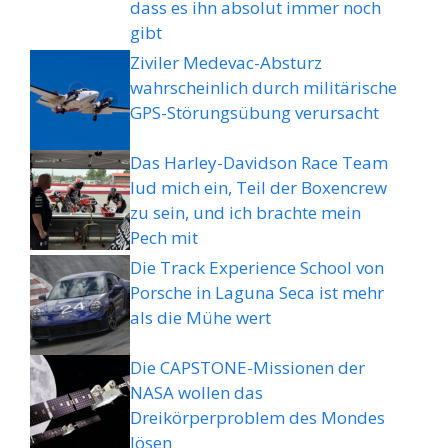
dass es ihn absolut immer noch
gibt
Ziviler Medevac-Absturz
wahrscheinlich durch militärische
GPS-Störungsübung verursacht
Das Harley-Davidson Race Team
lud mich ein, Teil der Boxencrew
zu sein, und ich brachte mein
Pech mit
Die Track Experience School von
Porsche in Laguna Seca ist mehr
als die Mühe wert
Die CAPSTONE-Missionen der
NASA wollen das
Dreikörperproblem des Mondes
lösen