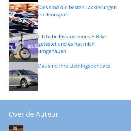
Dies sind die besten Lackierungen
im Rennsport
Ich habe Rivians neues E-Bike
getestet und es hat mich
umgehauen
Das sind Ihre Lieblingspontiacs
Over de Auteur