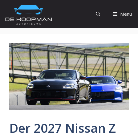
Ga
naar
Menu
de
inhoud
Der 2027 Nissan Z