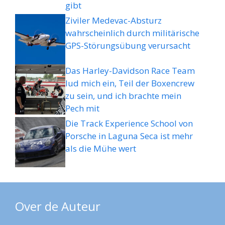
gibt
Ziviler Medevac-Absturz
wahrscheinlich durch militärische
GPS-Störungsübung verursacht
Das Harley-Davidson Race Team
lud mich ein, Teil der Boxencrew
zu sein, und ich brachte mein
Pech mit
Die Track Experience School von
Porsche in Laguna Seca ist mehr
als die Mühe wert
Over de Auteur