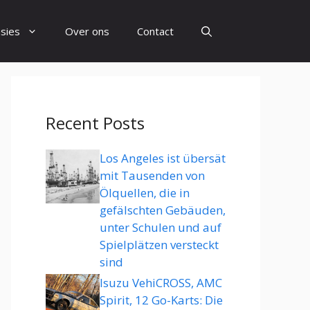
sies
Over ons
Contact
Recent Posts
Los Angeles ist übersät
mit Tausenden von
Ölquellen, die in
gefälschten Gebäuden,
unter Schulen und auf
Spielplätzen versteckt
sind
Isuzu VehiCROSS, AMC
Spirit, 12 Go-Karts: Die