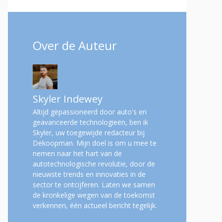
Over de Auteur
Skyler Indewey
Altijd gepassioneerd door auto's en
geavanceerde technologieën, ben ik
Skyler, uw toegewijde redacteur bij
Dekoopman. Mijn doel is om u mee te
nemen naar het hart van de
autotechnologische revolutie, door de
nieuwste trends en innovaties in de
sector te ontcijferen. Laten we samen
de kronkelige wegen van de toekomst
verkennen, één actueel bericht tegelijk.