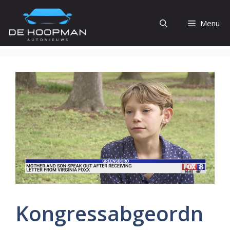
Ga
naar
Menu
de
inhoud
Kongressabgeordn