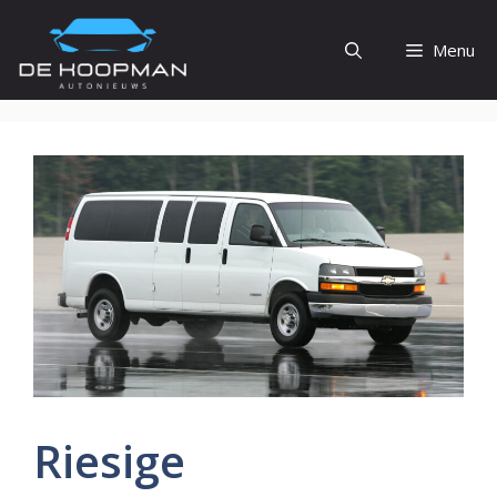
Ga
naar
Menu
de
inhoud
Riesige