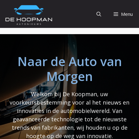
Ga
naar
Menu
de
inhoud
Naar de Auto van
Morgen
Welkom bij De Koopman, uw
voorkeursbestemming voor al het nieuws en
innovaties in de automobielwereld. Van
geavanceerde technologie tot de nieuwste
trends van fabrikanten, wij houden u op de
hoogte op de weg van innovatie.