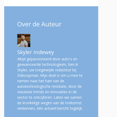
Over de Auteur
Skyler Indewey
Altijd gepassioneerd door auto's en
geavanceerde technologieën, ben ik
Skyler, uw toegewijde redacteur bij
Dekoopman. Mijn doel is om u mee te
nemen naar het hart van de
autotechnologische revolutie, door de
nieuwste trends en innovaties in de
sector te ontcijferen. Laten we samen
de kronkelige wegen van de toekomst
verkennen, één actueel bericht tegelijk.