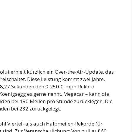
lut erhielt kürzlich ein Over-the-Air-Update, das
reischaltet. Diese Leistung kommt zwei Jahre,
 28,27 Sekunden den 0-250-0-mph-Rekord
 Koenigsegg es gerne nennt, Megacar – kann die
kunden bei 190 Meilen pro Stunde zurücklegen. Die
nden bei 232 zurückgelegt.
hl Viertel- als auch Halbmeilen-Rekorde für
g sind. Zur Veranschaulichung: Von null auf 60