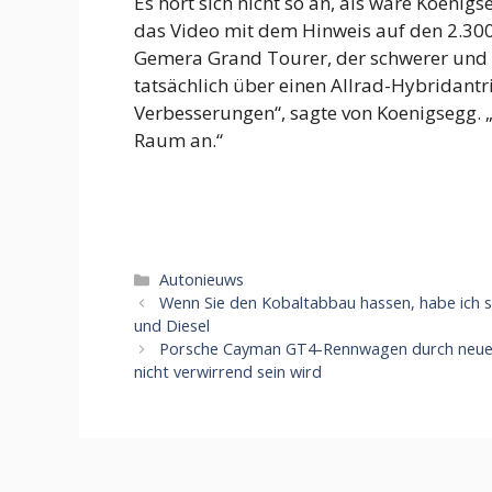
Es hört sich nicht so an, als wäre Koenig
das Video mit dem Hinweis auf den 2.300
Gemera Grand Tourer, der schwerer und ko
tatsächlich über einen Allrad-Hybridantr
Verbesserungen“, sagte von Koenigsegg. „
Raum an.“
Categorieën
Autonieuws
Wenn Sie den Kobaltabbau hassen, habe ich sc
und Diesel
Porsche Cayman GT4-Rennwagen durch neuen
nicht verwirrend sein wird