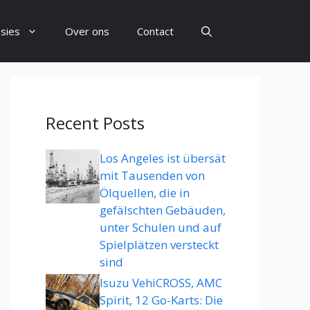
sies
Over ons
Contact
Recent Posts
Los Angeles ist übersät
mit Tausenden von
Ölquellen, die in
gefälschten Gebäuden,
unter Schulen und auf
Spielplätzen versteckt
sind
Isuzu VehiCROSS, AMC
Spirit, 12 Go-Karts: Die