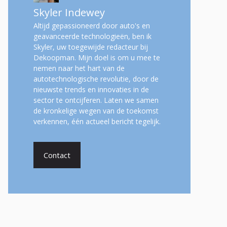
Skyler Indewey
Altijd gepassioneerd door auto's en
geavanceerde technologieën, ben ik
Skyler, uw toegewijde redacteur bij
Dekoopman. Mijn doel is om u mee te
nemen naar het hart van de
autotechnologische revolutie, door de
nieuwste trends en innovaties in de
sector te ontcijferen. Laten we samen
de kronkelige wegen van de toekomst
verkennen, één actueel bericht tegelijk.
Contact