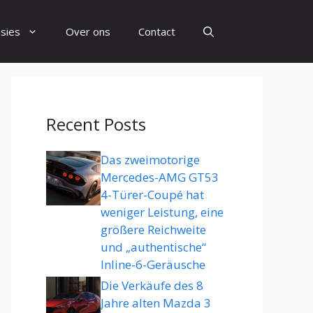
sies
Over ons
Contact
Recent Posts
Das zweimotorige
Mercedes-AMG GT53
4-Türer-Coupé hat
weniger Leistung, eine
größere Reichweite
und „authentische“
Inline-6-Geräusche
Die Verkäufe des 8
Jahre alten Mazda 3