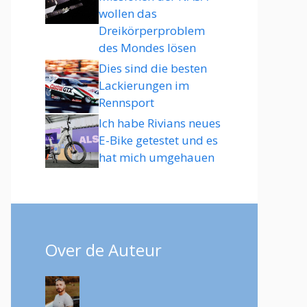
wollen das
Dreikörperproblem
des Mondes lösen
Dies sind die besten
Lackierungen im
Rennsport
Ich habe Rivians neues
E-Bike getestet und es
hat mich umgehauen
Over de Auteur