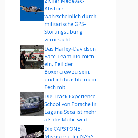
Ziviler Medevac-
Absturz
wahrscheinlich durch
militärische GPS-
Störungsübung
verursacht
Das Harley-Davidson
Race Team lud mich
ein, Teil der
Boxencrew zu sein,
und ich brachte mein
Pech mit
Die Track Experience
School von Porsche in
Laguna Seca ist mehr
als die Mühe wert
Die CAPSTONE-
Missionen der NASA