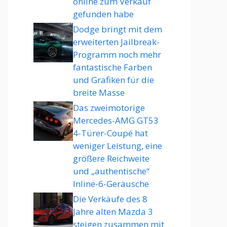
online zum Verkauf
gefunden habe
Dodge bringt mit dem
erweiterten Jailbreak-
Programm noch mehr
fantastische Farben
und Grafiken für die
breite Masse
Das zweimotorige
Mercedes-AMG GT53
4-Türer-Coupé hat
weniger Leistung, eine
größere Reichweite
und „authentische“
Inline-6-Geräusche
Die Verkäufe des 8
Jahre alten Mazda 3
steigen zusammen mit