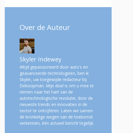
Over de Auteur
Skyler Indewey
Altijd gepassioneerd door auto's en
geavanceerde technologieën, ben ik
Skyler, uw toegewijde redacteur bij
Dekoopman. Mijn doel is om u mee te
nemen naar het hart van de
autotechnologische revolutie, door de
nieuwste trends en innovaties in de
sector te ontcijferen. Laten we samen
de kronkelige wegen van de toekomst
verkennen, één actueel bericht tegelijk.