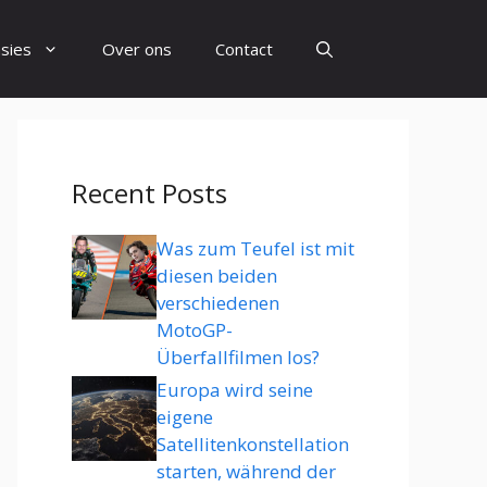
sies
Over ons
Contact
Recent Posts
Was zum Teufel ist mit
diesen beiden
verschiedenen
MotoGP-
Überfallfilmen los?
Europa wird seine
eigene
Satellitenkonstellation
starten, während der