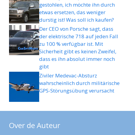
gestohlen, ich möchte ihn durch
etwas ersetzen, das weniger
durstig ist! Was soll ich kaufen?
Der CEO von Porsche sagt, dass
der elektrische 718 auf jeden Fall
zu 100 % verfügbar ist. Mit
Sicherheit gibt es keinen Zweifel,
dass es ihn absolut immer noch
gibt
Ziviler Medevac-Absturz
wahrscheinlich durch militärische
GPS-Störungsübung verursacht
Over de Auteur