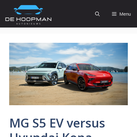
Ga
naar
Menu
de
inhoud
MG S5 EV versus