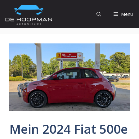
Ga
naar
Menu
de
inhoud
Mein 2024 Fiat 500e