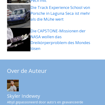
Pech mit
Die Track Experience School von
Porsche in Laguna Seca ist mehr
als die Mühe wert
Die CAPSTONE-Missionen der
NASA wollen das
Dreikörperproblem des Mondes
lösen
Over de Auteur
Skyler Indewey
Altijd gepassioneerd door auto's en geavanceerde