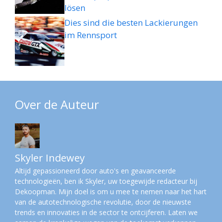
lösen
Dies sind die besten Lackierungen
im Rennsport
Over de Auteur
Skyler Indewey
Altijd gepassioneerd door auto's en geavanceerde
technologieën, ben ik Skyler, uw toegewijde redacteur bij
Dekoopman. Mijn doel is om u mee te nemen naar het hart
van de autotechnologische revolutie, door de nieuwste
trends en innovaties in de sector te ontcijferen. Laten we