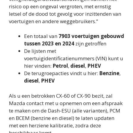
risico op een ongeval vergroten, met ernstig
letsel of de dood tot gevolg voor inzittenden van
voertuigen en andere weggebruikers.”
Een totaal van
7903 voertuigen gebouwd
tussen 2023 en 2024
zijn getroffen
De lijsten met
voertuigidentificatienummers (VIN) kunt u
hier vinden:
P
e
trol
,
diesel
,
PHEV
De terugroepacties vindt u hier:
Benzine
,
diesel
,
PHEV
Als u een betrokken CX-60 of CX-90 bezit, zal
Mazda contact met u opnemen om een ​​afspraak
te maken om de Dash-ESU (alle varianten), PCM
en BCEM (benzine en diesel) te laten updaten
met een herziene kalibratie, zodra deze
beschikbaar komt .