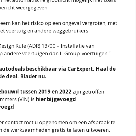
ericht weergegeven.
teem kan het risico op een ongeval vergroten, met
 het voertuig en andere weggebruikers.
esign Rule (ADR) 13/00 – Installatie van
op andere voertuigen dan L-Group-voertuigen.”
utodeals beschikbaar via CarExpert. Haal de
de deal.
Blader nu
.
ebouwd tussen 2019 en 2022
zijn getroffen
nummers (VIN) is
hier bijgevoegd
evoegd
 er contact met u opgenomen om een ​​afspraak te
 de werkzaamheden gratis te laten uitvoeren.