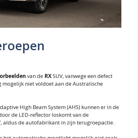
eroepen
orbeelden
van de
RX
SUV, vanwege een defect
mogelijk niet voldoet aan de Australische
 Adaptive High Beam System (AHS) kunnen er in de
door de LED-reflector loskomt van de
 aldus de autofabrikant in zijn terugroepactie.
n het automatische grootlicht mogelijk niet zoals