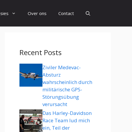
sies
Over ons
Contact
Recent Posts
Ziviler Medevac-
Absturz
wahrscheinlich durch
militärische GPS-
Störungsübung
verursacht
Das Harley-Davidson
Race Team lud mich
ein, Teil der