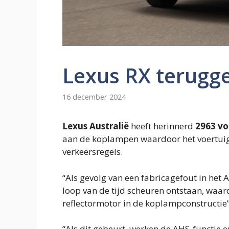
Lexus RX terugg
16 december 2024
Lexus Australië
heeft herinnerd
2963 vo
aan de koplampen waardoor het voertuig 
verkeersregels.
“Als gevolg van een fabricagefout in het
loop van de tijd scheuren ontstaan, waar
reflectormotor in de koplampconstructie”,
“Als dit gebeurt, werken de AHS-functie e