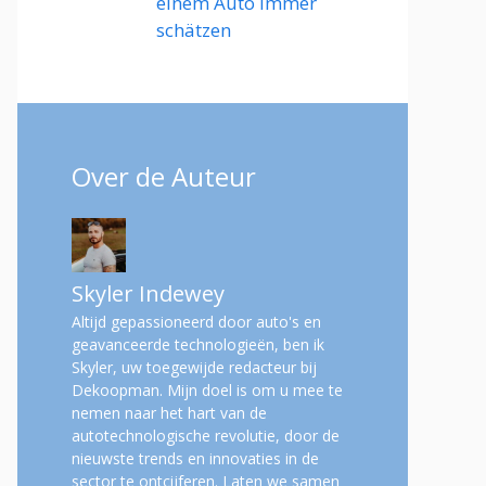
einem Auto immer
schätzen
Over de Auteur
Skyler Indewey
Altijd gepassioneerd door auto's en
geavanceerde technologieën, ben ik
Skyler, uw toegewijde redacteur bij
Dekoopman. Mijn doel is om u mee te
nemen naar het hart van de
autotechnologische revolutie, door de
nieuwste trends en innovaties in de
sector te ontcijferen. Laten we samen