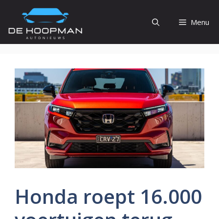
Ga
naar
Menu
de
inhoud
Honda roept 16.000