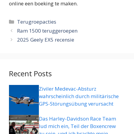
online een boeking te maken.
Categorieën
Terugroepacties
Ram 1500 teruggeroepen
2025 Geely EX5 recensie
Recent Posts
Ziviler Medevac-Absturz
wahrscheinlich durch militärische
GPS-Störungsübung verursacht
Das Harley-Davidson Race Team
lud mich ein, Teil der Boxencrew
zu sein, und ich brachte mein