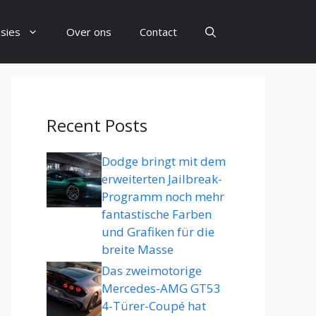
sies
Over ons
Contact
Recent Posts
Dodge bringt mit dem
erweiterten Jailbreak-
Programm noch mehr
fantastische Farben
und Grafiken für die
breite Masse
Das zweimotorige
Mercedes-AMG GT53
4-Türer-Coupé hat