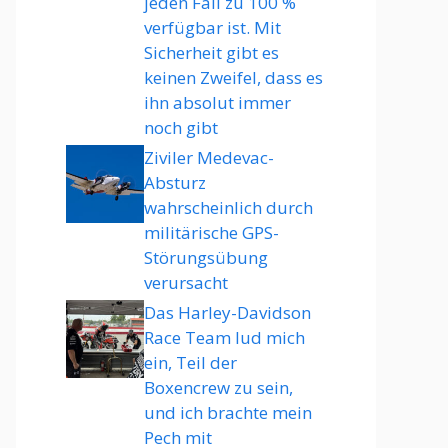
jeden Fall zu 100 %
verfügbar ist. Mit
Sicherheit gibt es
keinen Zweifel, dass es
ihn absolut immer
noch gibt
Ziviler Medevac-
Absturz
wahrscheinlich durch
militärische GPS-
Störungsübung
verursacht
Das Harley-Davidson
Race Team lud mich
ein, Teil der
Boxencrew zu sein,
und ich brachte mein
Pech mit