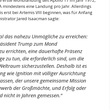
die erste Mondlandung seit Apollo 17 im Jahr 1972,
SA mindestens eine Landung pro Jahr. Allerdings
erst bei Artemis VIII beginnen, was für Anfang
istrator Jared Isaacman sagte:
mal das nahezu Unmögliche zu erreichen:
Präsident Trump zum Mond
u errichten, eine dauerhafte Präsenz
 zu tun, die erforderlich sind, um die
eltraum sicherzustellen. Deshalb ist es
ng wie Ignition mit völliger Ausrichtung
rlassen, der unsere gemeinsame Mission
tbewerb der Großmächte, und Erfolg oder
 nicht in Jahren gemessen.“