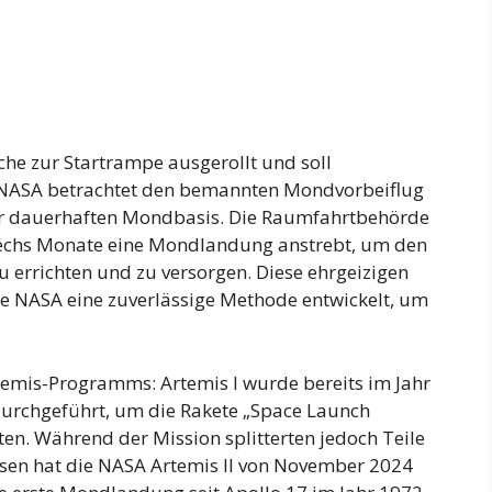
che zur Startrampe ausgerollt und soll
ie NASA betrachtet den bemannten Mondvorbeiflug
ner dauerhaften Mondbasis. Die Raumfahrtbehörde
 sechs Monate eine Mondlandung anstrebt, um den
 errichten und zu versorgen. Diese ehrgeizigen
ie NASA eine zuverlässige Methode entwickelt, um
rtemis-Programms: Artemis I wurde bereits im Jahr
urchgeführt, um die Rakete „Space Launch
en. Während der Mission splitterten jedoch Teile
essen hat die NASA Artemis II von November 2024