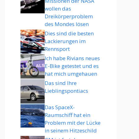
Missionen der NASA
wollen das
Dreikörperproblem
des Mondes lösen
Dies sind die besten
Lackierungen im
Rennsport
Ich habe Rivians neues
E-Bike getestet und es
hat mich umgehauen
Das sind Ihre
Lieblingspontiacs
Das SpaceX-
Raumschiff hat ein
Problem mit der Lücke
in seinem Hitzeschild