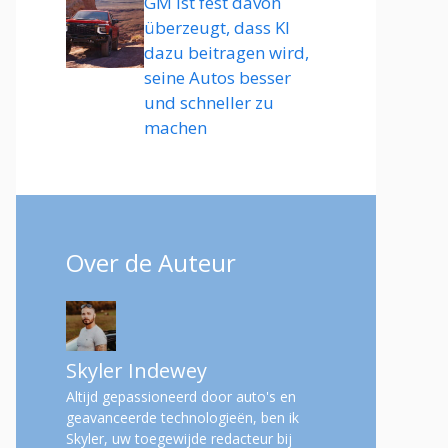
GM ist fest davon
überzeugt, dass KI
dazu beitragen wird,
seine Autos besser
und schneller zu
machen
Over de Auteur
Skyler Indewey
Altijd gepassioneerd door auto's en
geavanceerde technologieën, ben ik
Skyler, uw toegewijde redacteur bij