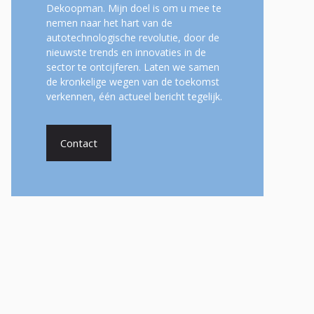
Dekoopman. Mijn doel is om u mee te
nemen naar het hart van de
autotechnologische revolutie, door de
nieuwste trends en innovaties in de
sector te ontcijferen. Laten we samen
de kronkelige wegen van de toekomst
verkennen, één actueel bericht tegelijk.
Contact