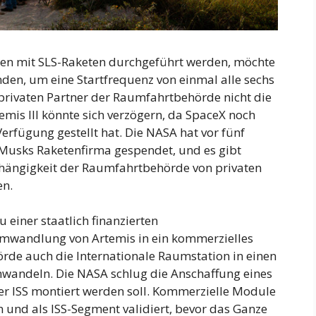
nen mit SLS-Raketen durchgeführt werden, möchte
en, um eine Startfrequenz von einmal alle sechs
 privaten Partner der Raumfahrtbehörde nicht die
emis III könnte sich verzögern, da SpaceX noch
erfügung gestellt hat. Die NASA hat vor fünf
 Musks Raketenfirma gespendet, und es gibt
bhängigkeit der Raumfahrtbehörde von privaten
en.
 einer staatlich finanzierten
wandlung von Artemis in ein kommerzielles
e auch die Internationale Raumstation in einen
mwandeln. Die NASA schlug die Anschaffung eines
er ISS montiert werden soll. Kommerzielle Module
und als ISS-Segment validiert, bevor das Ganze