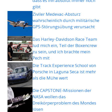
dass es ihn absolut immer noch
gibt
Ziviler Medevac-Absturz
wahrscheinlich durch militärische
GPS-Störungsübung verursacht
Das Harley-Davidson Race Team
lud mich ein, Teil der Boxencrew
zu sein, und ich brachte mein
Pech mit
Die Track Experience School von
Porsche in Laguna Seca ist mehr
als die Mühe wert
Die CAPSTONE-Missionen der
NASA wollen das
Dreikörperproblem des Mondes
lösen