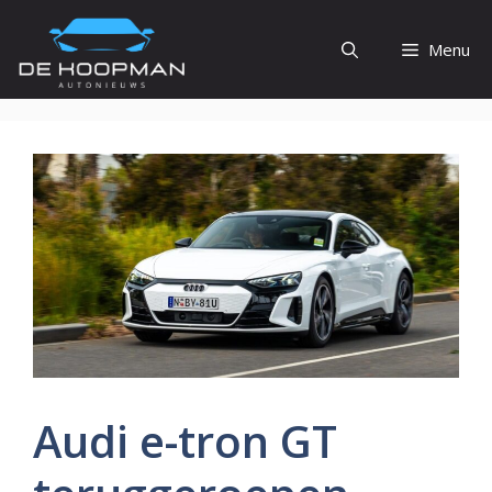
Ga
naar
Menu
de
inhoud
Audi e-tron GT