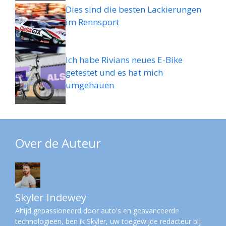
Dies sind die besten Lackierungen
im Rennsport
Ich habe Rivians neues E-Bike
getestet und es hat mich
umgehauen
Over de Auteur
Skyler Indewey
Altijd gepassioneerd door auto's en geavanceerde
technologieën, ben ik Skyler, uw toegewijde redacteur bij