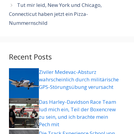
Tut mir leid, New York und Chicago,
Connecticut haben jetzt ein Pizza-
Nummernschild
Recent Posts
Ziviler Medevac-Absturz
wahrscheinlich durch militärische
GPS-Störungsübung verursacht
Das Harley-Davidson Race Team
lud mich ein, Teil der Boxencrew
zu sein, und ich brachte mein
Pech mit
Die Track Experience School von